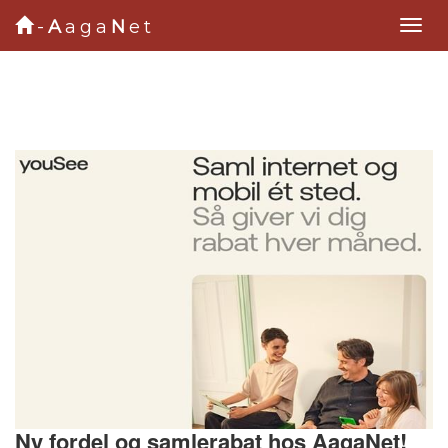
-
A
aga
N
et
Ny fordel og samlerabat hos AagaNet!