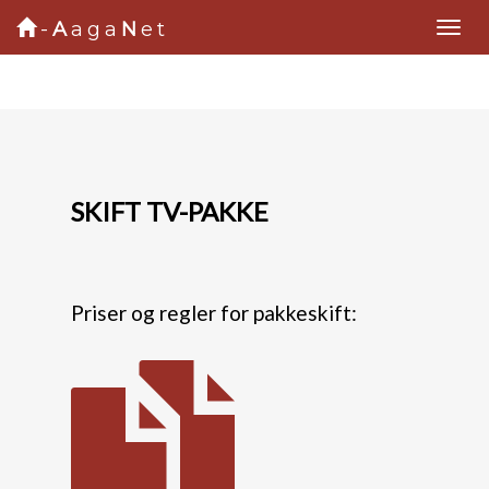
-
A
aga
N
et
SKIFT TV-PAKKE
Priser og regler for pakkeskift: