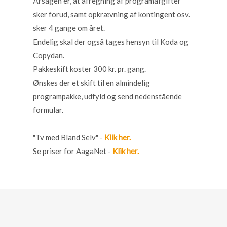
Årsagen er, at afregning af programafgifter
sker forud, samt opkrævning af kontingent osv.
sker 4 gange om året.
Endelig skal der også tages hensyn til Koda og
Copydan.
Pakkeskift koster 300 kr. pr. gang.
Ønskes der et skift til en almindelig
programpakke, udfyld og send nedenstående
formular.
"Tv med Bland Selv" -
Klik her.
Se priser for AagaNet -
Klik her.